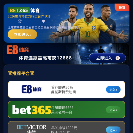
taptap点点官方网站|会员平台登录入口
创立于1994年,A股上市企业
股票代码300112
首页
关于taptap点点官方网站
关于taptap点点官方网站
点点平台官网登录入口
企业责任
投资者关系
走进taptap点点官方网站
品牌中心
公司新闻
taptap点点官方网站之窗