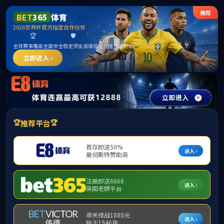
taptap点点官方网站|会员平台登录入口
创立于1994年,A股上市企业
股票代码300112
首页
关于taptap点点官方网站
关于taptap点点官方网站
点点平台官网登录入口
企业责任
投资者关系
走进taptap点点官方网站
品牌中心
公司新闻
taptap点点官方网站之窗
品牌介绍