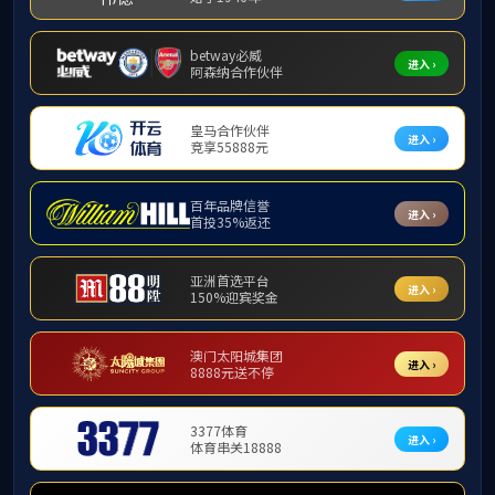
产品中心
最新推荐
执行器
阀门与定位器
流量仪表
物位仪表
压力仪表
信号调理
气体探测
电力监控
新兴产业
行业应用
化工行业
冶金行业
电力行业
轻工建材
客户服务