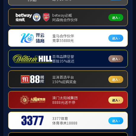
品牌介绍
产品中心
最新推荐
执行器
阀门与定位器
流量仪表
物位仪表
压力仪表
信号调理
气体探测
电力监控
新兴产业
行业应用
化工行业
冶金行业
电力行业
轻工建材
客户服务