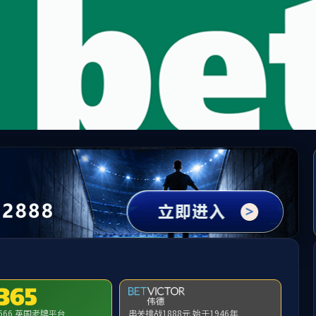
taptap点点官方网站|会员平台登录入口