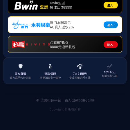
服务理念
服务内容
服务需求
感恩有您
服务动态
下载中心
合作伙伴
渠道发展困惑
taptap点点官方网站渠道理念
taptap点点官方网站合作价值
渠道结盟
渠道刊物
渠道动态
人力资源
taptap点点官方网站人才观
工作在taptap点点官方网站
最新招聘