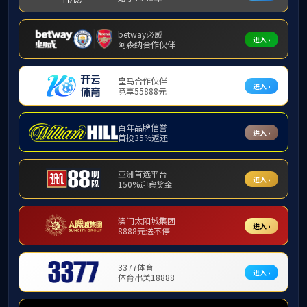
产品中心
最新推荐
执行器
阀门与定位器
流量仪表
物位仪表
压力仪表
信号调理
气体探测
电力监控
新兴产业
行业应用
化工行业
冶金行业
电力行业
轻工建材
客户服务