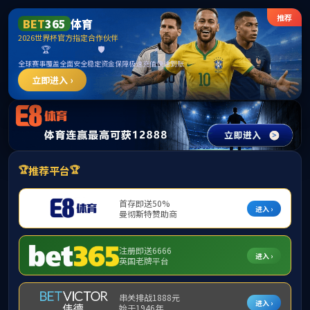
taptap点点官方网站|会员平台登录入口
创立于1994年,A股上市企业
股票代码300112
首页
关于taptap点点官方网站
关于taptap点点官方网站
点点平台官网登录入口
企业责任
投资者关系
走进taptap点点官方网站
品牌中心
公司新闻
taptap点点官方网站之窗
品牌介绍